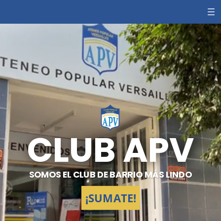
CLUB APV
SOMOS EL CLUB DE BARRIO MÁS LINDO
¡
SUMATE!