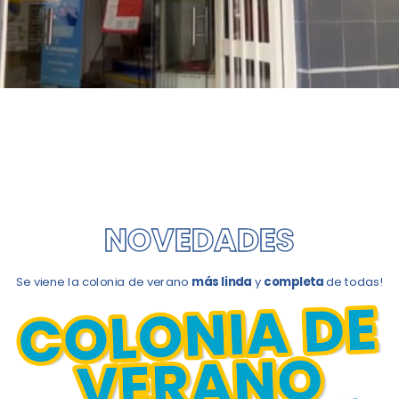
NOVEDADES
Se viene la colonia de verano
más linda
y
completa
de todas!